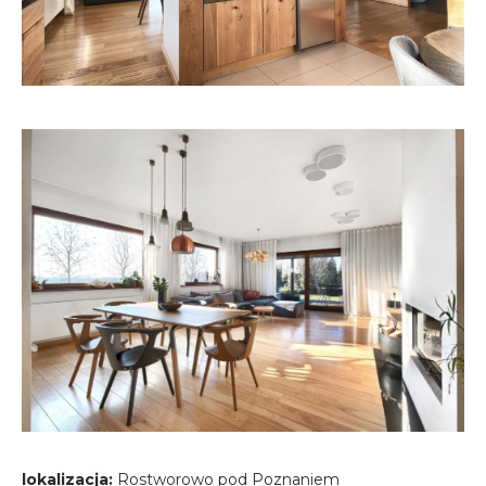
k
i
lokalizacja:
Rostworowo pod Poznaniem