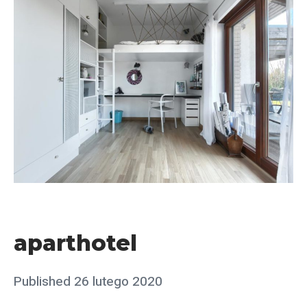
«
a
p
aparthotel
a
r
Posted
Published
26 lutego 2020
b
t
on
y