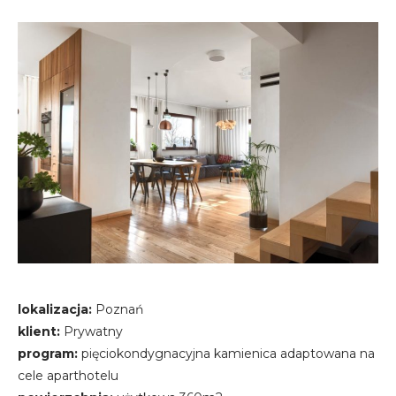
h
j
o
a
t
c
e
u
l
n
s
k
i
lokalizacja:
Poznań
klient:
Prywatny
program:
pięciokondygnacyjna kamienica adaptowana na
cele aparthotelu